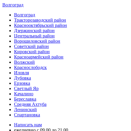
Волгоград
Волгоград
Тракторозаводский район
Краснооктябрьский район
Дзержинский район
Центральный район
Ворошиловский район
Советский район
Кировский район
Красноармейский район
Волжский
Краснослободск
Иловля
Дубовка
Ерзовка
Светлый Яр
Качалино
Береславка
Средняя Ахтуба
Ленинский
Спартановка
Написать нам
ежедневно с 09.00 до 21.00