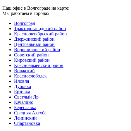
Наш офис в Волгограде на карте:
Мы работаем в городах
Волгоград
Тракторозаводский район
Краснооктябрьский район
Дзержинский район
Центральный район
Ворошиловский район
Советский район
Кировский район
Красноармейский район
Волжский
Краснослободск
Иловля
Дубовка
Ерзовка
Светлый Яр
Качалино
Береславка
Средняя Ахтуба
Ленинский
Спартановка