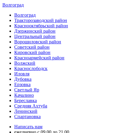
Волгоград
Волгоград
Тракторозаводский район
Краснооктябрьский район
Дзержинский район
Центральный район
Ворошиловский район
Советский район
Кировский район
Красноармейский район
Волжский
Краснослободск
Иловля
Дубовка
Ерзовка
Светлый Яр
Качалино
Береславка
Средняя Ахтуба
Ленинский
Спартановка
Написать нам
ежедневно с 09.00 до 21.00